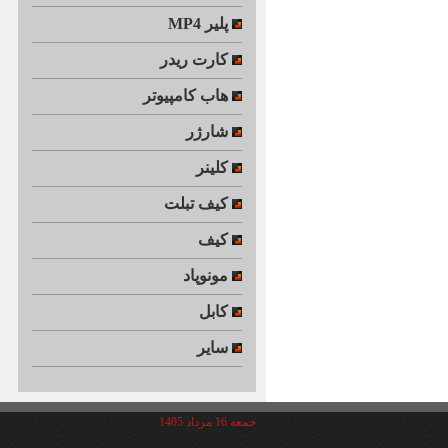
MP4 پلیر
کارت ریدر
هاب کامپیوتر
شارژر
کلینر
کیف تبلت
کیف
مونوپاد
کابل
سایر
جمعه 16 مرداد 1405