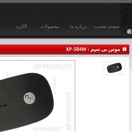
صفحه نخست
درباره ما
محصولات
گالری
موس بی سیم
›
XP-584W