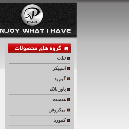
تبلت
اسپیکر
گیم پد
پاور بانک
هدست
میکروفن
کیبورد