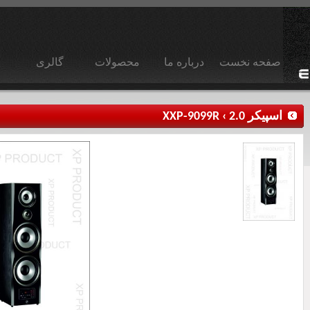
صفحه نخست
درباره ما
محصولات
گالری
اسپیکر 2.0
›
XXP-9099R