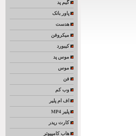
گیم پد
پاور بانک
هدست
میکروفن
کیبورد
موس پد
موس
فن
وب کم
اف ام پلیر
MP4 پلیر
کارت ریدر
هاب کامپیوتر